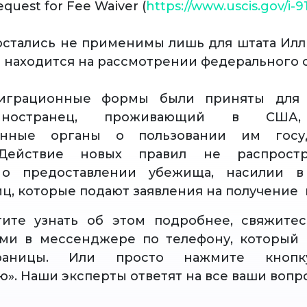
equest for Fee Waiver (
https://www.uscis.gov/i-9
стались не применимы лишь для штата Илл
 находится на рассмотрении федерального с
грационные формы были приняты для т
ностранец, проживающий в США,
онные органы о пользовании им госуд
Действие новых правил не распростр
 о предоставлении убежища, насилии 
ц, которые подают заявления на получение в
тите узнать об этом подробнее, свяжите
ами в мессенджере по телефону, который 
раницы. Или просто нажмите кнопку
ю». Наши эксперты ответят на все ваши вопр