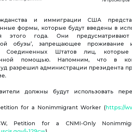
78 просмотров
ажданства и иммиграции США предста
ные формы, которые будут введены в исп
я этого года. Они предусматрива
ной обузы’, запрещающее проживание 
ю Соединенных Штатов лиц, которые 
венной помощью. Напомним, что в ко
уд разрешил администрации президента п
е.
вители должны будут использовать пер
Petition for a Nonimmigrant Worker (
https://w
CW, Petition for a CNMI-Only Nonimmig
uscis.gov/i-129cw
)