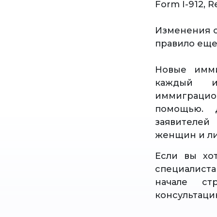
Form I-912, R
Изменения о
правило еще
Новые имми
каждый и
иммиграци
помощью. 
заявителей
женщин и ли
Если вы хо
специалист
начале ст
консультаци