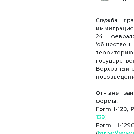
Служба гр
иммиграцион
24 феврал
‘обществен
территори
государст
Верховный с
нововведени
Отныне зая
формы:
Form I-129, 
129
)
Form I-129
(
https://www.