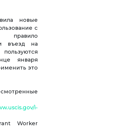
вила новые
ользование с
ют правило
и въезд на
пользуются
нце января
рименить это
есмотренные
ww.uscis.gov/i-
rant Worker