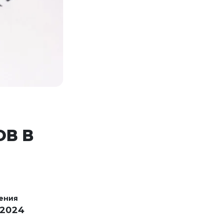
В В
ения
 2024