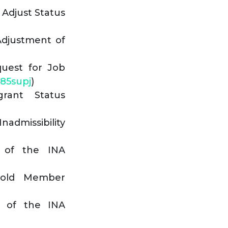
 Adjust Status
djustment of
quest for Job
485supj
)
rant Status
dmissibility
A of the INA
hold Member
A of the INA