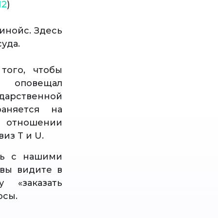
12
)
инойс. Здесь
уда.
ого, чтобы
 оповещал
арственной
аняется на
в отношении
из T и U.
сь с нашими
вы видите в
 «заказать
осы.