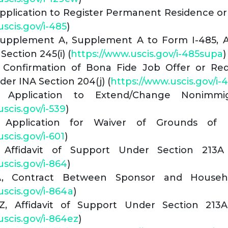
pplication to Register Permanent Residence or
scis.gov/i-485
)
upplement A, Supplement A to Form I-485, A
Section 245(i) (
https://www.uscis.gov/i-485supa
)
 Confirmation of Bona Fide Job Offer or Re
der INA Section 204(j) (
https://www.uscis.gov/i-
, Application to Extend/Change Nonimmig
scis.gov/i-539
)
 Application for Waiver of Grounds of Ina
scis.gov/i-601
)
 Affidavit of Support Under Section 213
uscis.gov/i-864
)
A, Contract Between Sponsor and House
uscis.gov/i-864a
)
Z, Affidavit of Support Under Section 213
uscis.gov/i-864ez
)