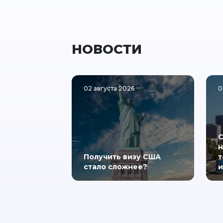
НОВОСТИ
02 августа 2026
0
С
н
Получить визу США
т
стало сложнее?
и