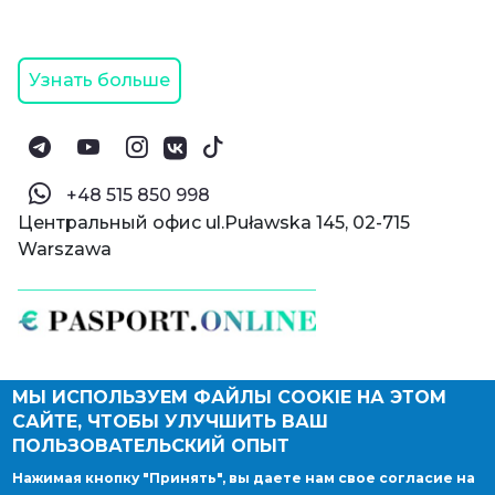
Узнать больше
‪+48 515 850 998‬
Центральный офис ul.Puławska 145, 02-715
Warszawa
МЫ ИСПОЛЬЗУЕМ ФАЙЛЫ COOKIE НА ЭТОМ
© Паспорт Онлайн 2019—2026
САЙТЕ, ЧТОБЫ УЛУЧШИТЬ ВАШ
Политика конфиденциальности
Оферта и конфиденциальность:
РФ
(
eng
),
ПОЛЬЗОВАТЕЛЬСКИЙ ОПЫТ
Армения
(
eng
)
Нажимая кнопку "Принять", вы даете нам свое согласие на
Правовые документы