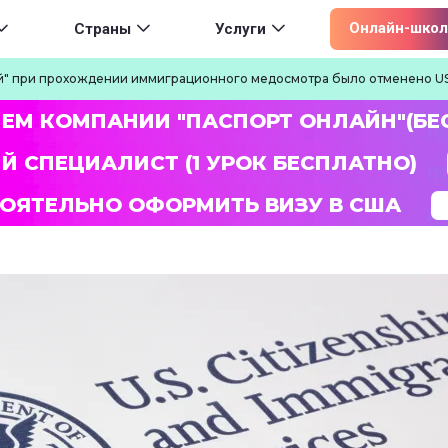
ion
Онлайн-школ
Страны
Услуги
й" при прохождении иммиграционного медосмотра было отменено U
ЛЕМ КОМПАНИИ "ПАСПОРТ ОНЛАЙН"(БЕ
Й СПЕЦИАЛИСТ (1 УРОК БЕСПЛАТНО)
ОЯТЕЛЬНО ОФОРМИТЬ ВИЗУ В США