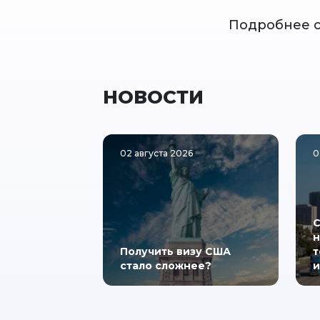
Подробнее о
НОВОСТИ
02 августа 2026
0
С
н
Получить визу США
т
стало сложнее?
и