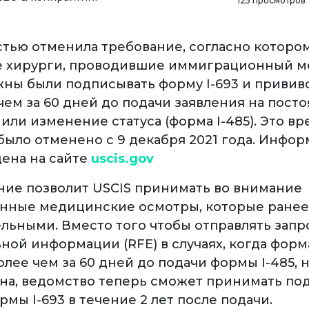
125 просмотров
стью отменила требование, согласно которо
е хирурги, проводившие иммиграционный 
жны были подписывать форму I-693 и привив
чем за 60 дней до подачи заявления на пост
или изменение статуса (форма I-485). Это в
было отменено с 9 декабря 2021 года. Инфор
ена на сайте
uscis.gov
ние позволит USCIS принимать во внимание
ные медицинские осмотры, которые ранее
льными. Вместо того чтобы отправлять запр
ой информации (RFE) в случаях, когда форма
лее чем за 60 дней до подачи формы I-485, 
на, ведомство теперь сможет принимать п
мы I-693 в течение 2 лет после подачи.