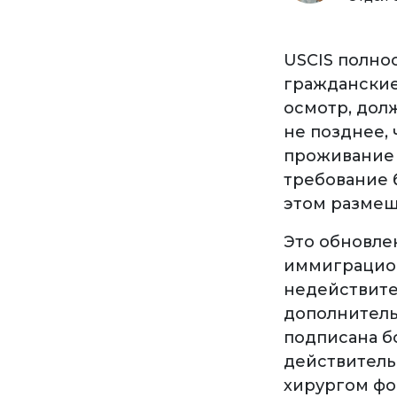
USCIS полно
граждански
осмотр, дол
не позднее, 
проживание 
требование 
этом размещ
Это обновле
иммиграцион
недействите
дополнительн
подписана бо
действитель
хирургом фор