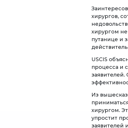
Заинтересов
хирургов, с
недовольств
хирургом не
путанице и 
действитель
USCIS объясн
процесса и 
заявителей.
эффективнос
Из вышесказа
приниматься
хирургом. Э
упростит пр
заявителей и