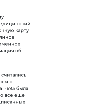
му
медицинский
очную карту
оянное
ременное
мация об
 считались
осы о
 I-693 была
но все еще
одписанные