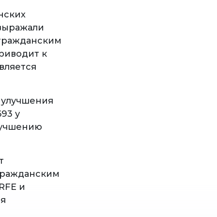
нских
 выражали
 гражданским
приводит к
является
я улучшения
93 у
улучшению
т
 гражданским
RFE и
ля