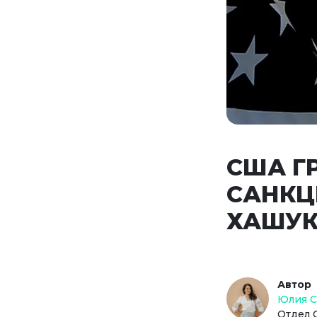
США Г
САНКЦ
ХАШУ
Автор
Юлия 
Отдел 