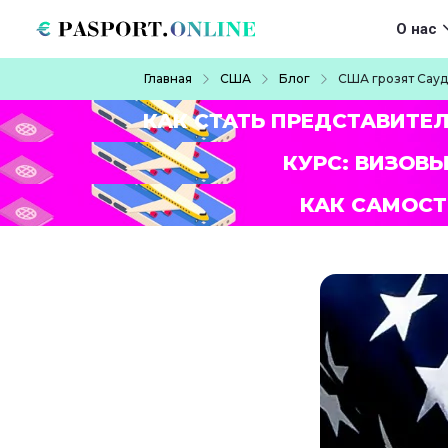
Перейти к основному содержанию
Main navigat
О нас
Строка навигации
Главная
США
Блог
США грозят Сауд
КАК СТАТЬ ПРЕДСТАВИТЕ
КУРС: ВИЗОВЫ
КАК САМОСТ