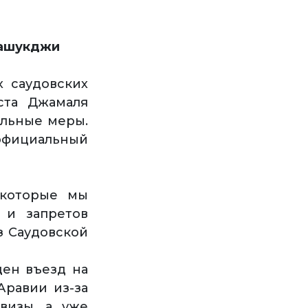
Хашукджи
х саудовских
ста Джамаля
ельные меры.
официальный
 которые мы
 и запретов
з Саудовской
щен въезд на
Аравии из-за
визы, а уже