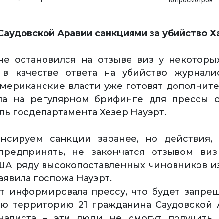
16 просмотров
Саудовской Аравии санкциями за убийство 
е остановился на отзыве виз у некоторы
 в качестве ответа на убийство журнали
мериканские власти уже готовят дополнит
ла на регулярном брифинге для прессы 
ль госдепартамента Хезер Науэрт.
нсируем санкции заранее, но действия,
предпринять, не закончатся отзывом виз
ША ряду высокопоставленных чиновников и
аявила госпожа Науэрт.
т информировала прессу, что будет запре
ю территорию 21 гражданина Саудовской 
налиста – эти люди не смогут получить 