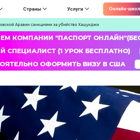
ion
Онлайн-школ
Страны
Услуги
овской Аравии санкциями за убийство Хашукджи
ЛЕМ КОМПАНИИ "ПАСПОРТ ОНЛАЙН"(БЕ
Й СПЕЦИАЛИСТ (1 УРОК БЕСПЛАТНО)
ОЯТЕЛЬНО ОФОРМИТЬ ВИЗУ В США