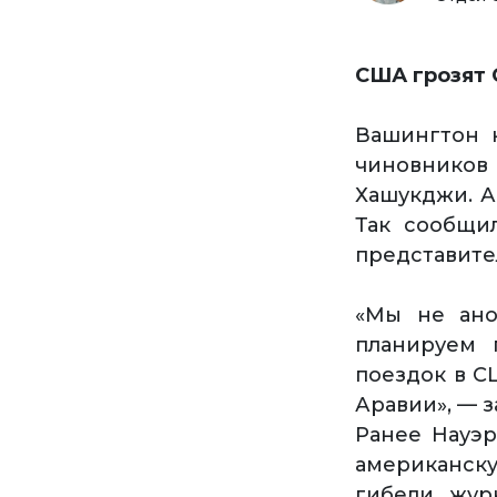
США грозят 
Вашингтон н
чиновников
Хашукджи. А
Так сообщи
представите
«Мы не ано
планируем 
поездок в С
Аравии», — з
Ранее Науэр
американску
гибели жур