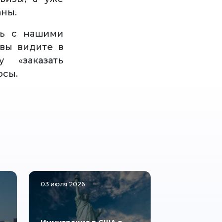
аны.
сь с нашими
вы видите в
 «заказать
осы.
03 июля 2026