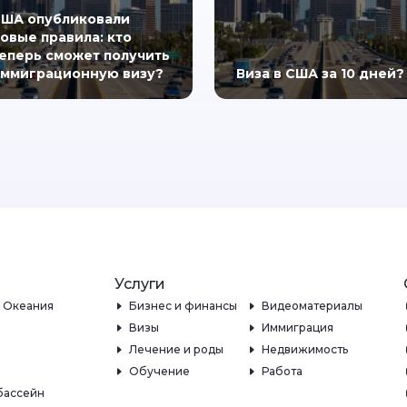
ША опубликовали
овые правила: кто
еперь сможет получить
ммиграционную визу?
Виза в США за 10 дней?
Услуги
и Океания
Бизнес и финансы
Видеоматериалы
Визы
Иммиграция
Лечение и роды
Недвижимость
Обучение
Работа
бассейн