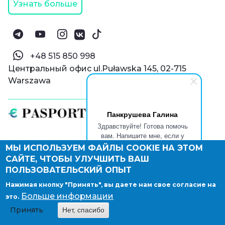
Узнать больше
‪+48 515 850 998‬
Центральный офис ul.Puławska 145, 02-715
Warszawa
Панкрушева Галина
Здравствуйте! Готова помочь
вам. Напишите мне, если у
вас появятся вопросы.
МЫ ИСПОЛЬЗУЕМ ФАЙЛЫ COOKIE НА ЭТОМ
© Паспорт Онлайн 2019—2026
САЙТЕ, ЧТОБЫ УЛУЧШИТЬ ВАШ
Политика конфиденциальности
Оферта и конфиденциальность:
РФ
(
eng
),
ПОЛЬЗОВАТЕЛЬСКИЙ ОПЫТ
Армения
(
eng
)
Нажимая кнопку "Принять", вы даете нам свое согласие на
Правовые документы
Больше информации
это.
Депонирование логотипа компании
Принять
Нет, спасибо