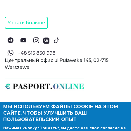
Узнать больше
‪+48 515 850 998‬
Центральный офис ul.Puławska 145, 02-715
Warszawa
МЫ ИСПОЛЬЗУЕМ ФАЙЛЫ COOKIE НА ЭТОМ
© Паспорт Онлайн 2019—2026
САЙТЕ, ЧТОБЫ УЛУЧШИТЬ ВАШ
Политика конфиденциальности
Оферта и конфиденциальность:
РФ
(
eng
),
ПОЛЬЗОВАТЕЛЬСКИЙ ОПЫТ
Армения
(
eng
)
Нажимая кнопку "Принять", вы даете нам свое согласие на
Правовые документы