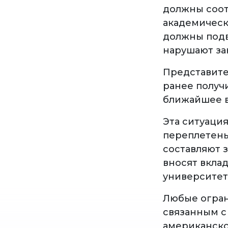
должны соот
академическ
должны подв
нарушают за
Представите
ранее получ
ближайшее в
Эта ситуаци
переплетены
составляют 
вносят вклад
университет
Любые огран
связанным с
американско