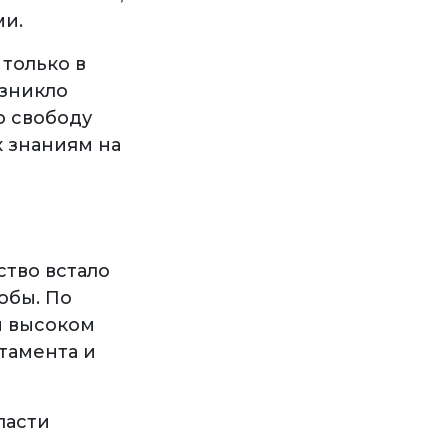
ми.
только в
озникло
ю свободу
к знаниям на
ство встало
обы. По
м высоком
тамента и
ласти