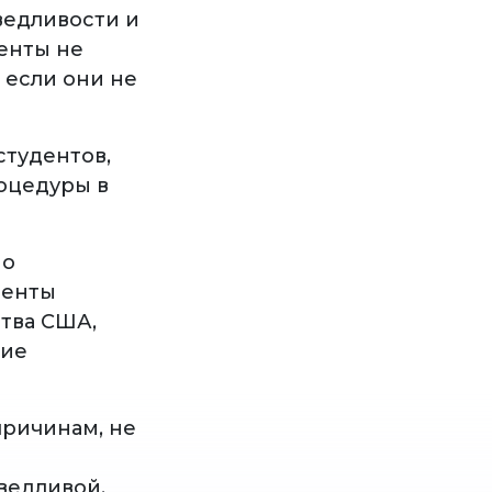
ведливости и
енты не
 если они не
студентов,
роцедуры в
но
денты
тва США,
зие
причинам, не
ведливой.