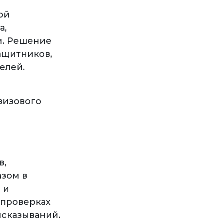
ой
а,
и. Решение
ащитников,
елей.
визового
в,
азом в
 и
 проверках
ысказываний,