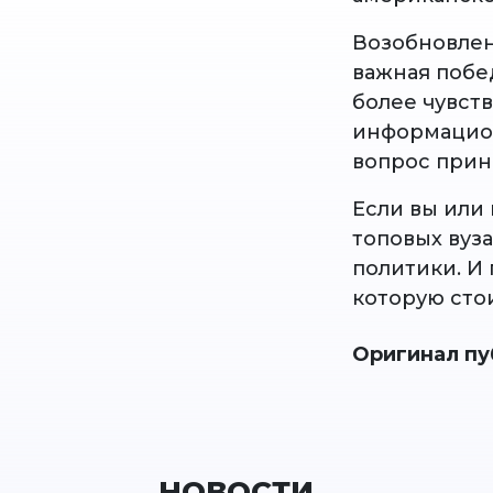
Возобновлен
важная побед
более чувст
информацион
вопрос прин
Если вы или
топовых вуз
политики. И 
которую сто
Оригинал пу
НОВОСТИ