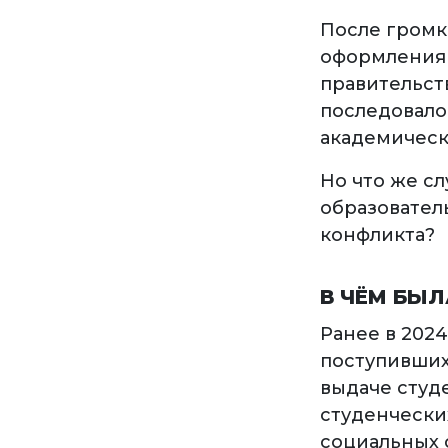
После громк
оформления 
правительст
последовало
академическ
Но что же с
образовател
конфликта?
В ЧЁМ БЫ
Ранее в 202
поступивших
выдаче студе
студенчески
социальных 