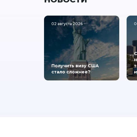
02 августа 2026
0
С
н
Получить визу США
т
стало сложнее?
и