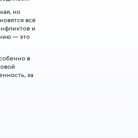
кая, но
ановятся всё
онфликтов и
нию — это
особенно в
зовой
енность, за