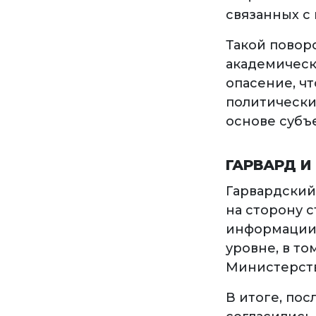
связанных с
Такой повор
академическ
опасение, ч
политически
основе субъ
ГАРВАРД И
Гарвардский
на сторону 
информации 
уровне, в то
Министерств
В итоге, по