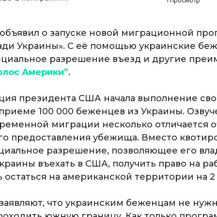
1 просмотр
объявил о запуске новой миграционной про
ади Украины». С её помощью украинские бе
ециальное разрешение въезд и другие преи
олос Америки”
.
ия президента США начала выполнение сво
приеме 100 000 беженцев из Украины. Озвуч
ременной миграции несколько отличается о
го предоставления убежища. Вместо квотир
циальное разрешение, позволяющее его вла
раины въехать в США, получить право на раб
 остаться на американской территории на 2 
заявляют, что украинским беженцам не нужн
роходить южную границу. Как только програ