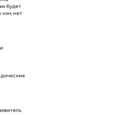
ам будет
у них нет
ри
идические
аявитель