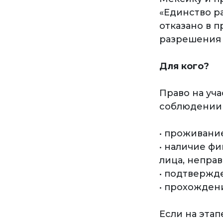
«Единство р
отказано в 
разрешения 
Для кого?
Право на уч
соблюдении 
• проживание
• наличие ф
лица, непра
• подтвержд
• прохожден
Если на этап