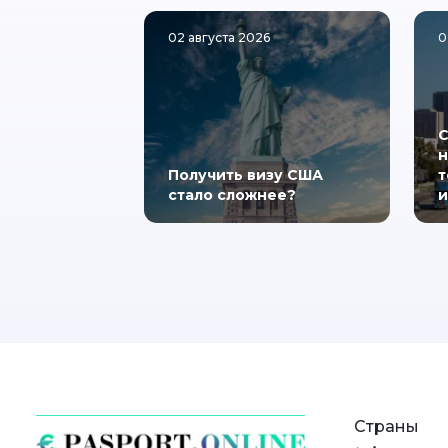
02 августа 2026
0
С
н
Получить визу США
т
стало сложнее?
и
Страны