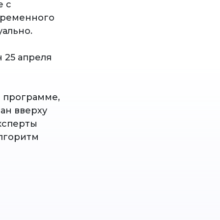
е с
 временного
уально.
 25 апреля
в программе,
ан вверху
Эксперты
алгоритм