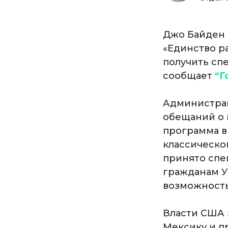
Джо Байден 
«Единство р
получить сп
сообщает
“Г
Администрац
обещаний о 
программа в
классическо
принято спе
гражданам Ук
возможность
Власти США 
Мексику и п