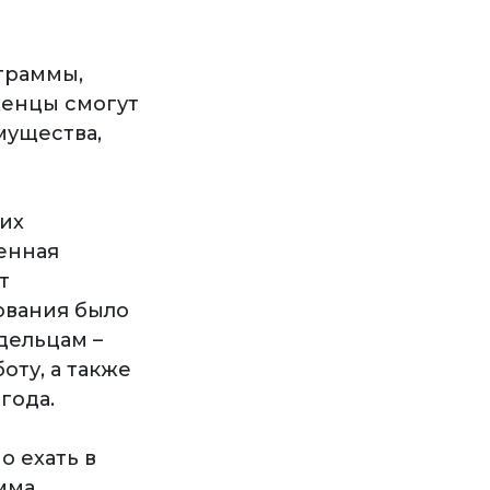
граммы,
женцы смогут
мущества,
их
енная
т
ования было
дельцам –
оту, а также
года.
о ехать в
мма