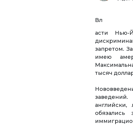
Вл
асти Нью-
дискримина
запретом. З
имею амер
Максимальна
тысяч доллар
Нововведени
заведений.
английски,
обязались 
иммиграцион