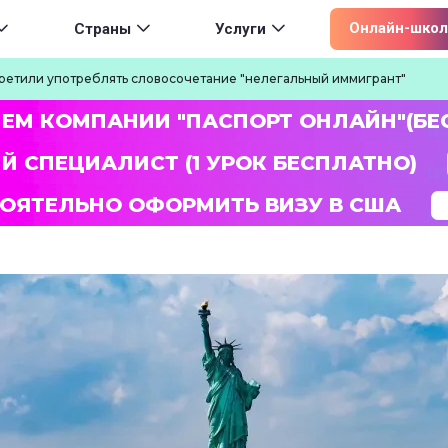
ion
Онлайн-школ
Страны
Услуги
ретили употреблять словосочетание "нелегальный иммигрант"
ЛЕМ КОМПАНИИ "ПАСПОРТ ОНЛАЙН"(БЕ
Й СПЕЦИАЛИСТ (1 УРОК БЕСПЛАТНО)
ОЯТЕЛЬНО ОФОРМИТЬ ВИЗУ В США