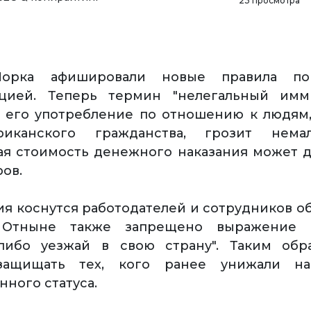
23 просмотра
Йорка афишировали новые правила п
цией. Теперь термин "нелегальный имм
а его употребление по отношению к людям
иканского гражданства, грозит нема
я стоимость денежного наказания может д
ов.
я коснутся работодателей и сотрудников 
 Отныне также запрещено выражение "
 либо уезжай в свою страну". Таким обра
защищать тех, кого ранее унижали на
ного статуса.