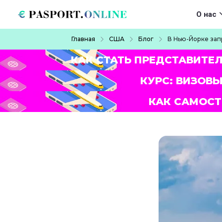
Перейти к основному содержанию
Main navigat
О нас
Строка навигации
Главная
США
Блог
В Нью-Йорке зап
КАК СТАТЬ ПРЕДСТАВИТЕ
КУРС: ВИЗОВЫ
КАК САМОСТ