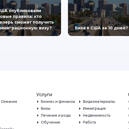
ША опубликовали
овые правила: кто
еперь сможет получить
ммиграционную визу?
Виза в США за 10 дней?
Услуги
и Океания
Бизнес и финансы
Видеоматериалы
Визы
Иммиграция
Лечение и роды
Недвижимость
Обучение
Работа