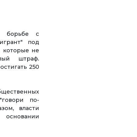
о борьбе с
игрант" под
, которые не
лый штраф.
остигать 250
общественных
говори по-
зом, власти
 основании