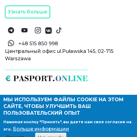
Узнать больше
‪+48 515 850 998‬
Центральный офис ul.Puławska 145, 02-715
Warszawa
МЫ ИСПОЛЬЗУЕМ ФАЙЛЫ COOKIE НА ЭТОМ
© Паспорт Онлайн 2019—2026
САЙТЕ, ЧТОБЫ УЛУЧШИТЬ ВАШ
Политика конфиденциальности
Оферта и конфиденциальность:
РФ
(
eng
),
ПОЛЬЗОВАТЕЛЬСКИЙ ОПЫТ
Армения
(
eng
)
Нажимая кнопку "Принять", вы даете нам свое согласие на
Правовые документы
Больше информации
это.
Депонирование логотипа компании