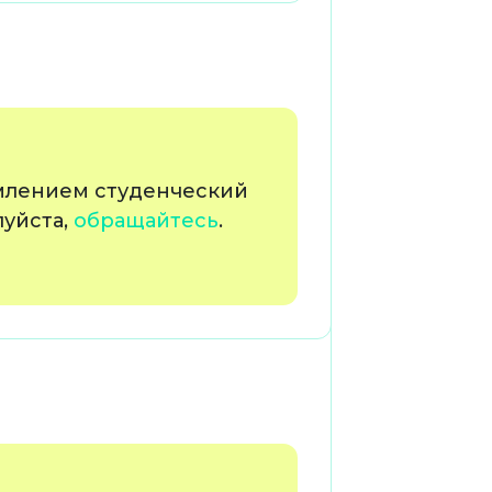
млением студенческий
луйста,
обращайтесь
.