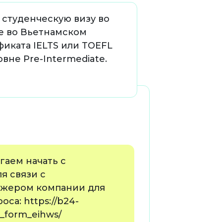
 студенческую визу во
е во Вьетнамском
иката IELTS или TOEFL
вне Pre-Intermediate.
гаем начать с
я связи с
жером компании для
са: https://b24-
rm_form_eihws/