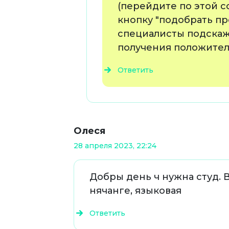
(перейдите по этой с
кнопку "подобрать пр
специалисты подскажу
получения положитель
Ответить
Олеся
28 апреля 2023, 22:24
Добры день ч нужна студ. 
нячанге, языковая
Ответить