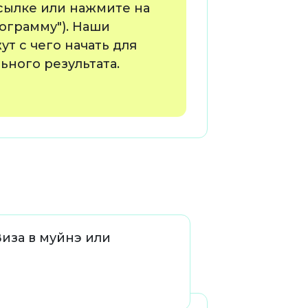
сылке или нажмите на
ограмму"). Наши
т с чего начать для
ного результата.
Виза в муйнэ или