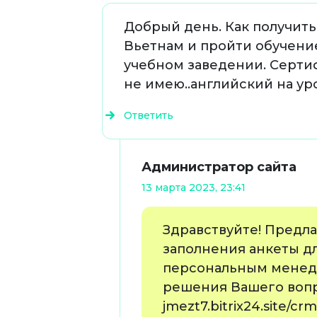
Добрый день. Как получить
Вьетнам и пройти обучени
учебном заведении. Сертиф
не имею..английский на уро
Ответить
Администратор сайта
13 марта 2023, 23:41
Здравствуйте! Предла
заполнения анкеты дл
персональным менед
решения Вашего вопро
jmezt7.bitrix24.site/c