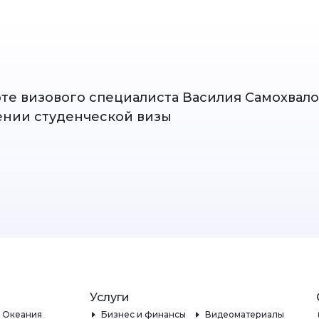
оте визового специалиста Василия Самохвал
нии студенческой визы
Услуги
и Океания
Бизнес и финансы
Видеоматериалы