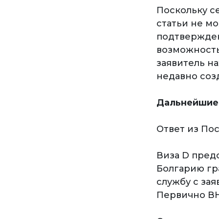
Поскольку с
статьи не м
подтвержден
возможность
заявитель на
недавно соз
Дальнейшие
Ответ из По
Виза D предо
Болгарию гр
службу с за
Первично ВН