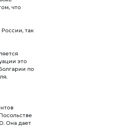
ом, что
 России, так
ляется
уации это
Болгарии по
ля.
ентов
 Посольстве
D. Она дает