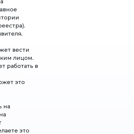
на
лавное
итории
еестра).
вителя.
жет вести
ским лицом.
т работать в
ожет это
ь на
на
т
елаете это