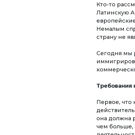
Кто-то расс
Латинскую А
европейские
Немалым спр
страну не яв
Сегодня мы 
иммигрирова
коммерческо
Требования 
Первое, что
действитель
она должна р
чем больше, 
деятельност