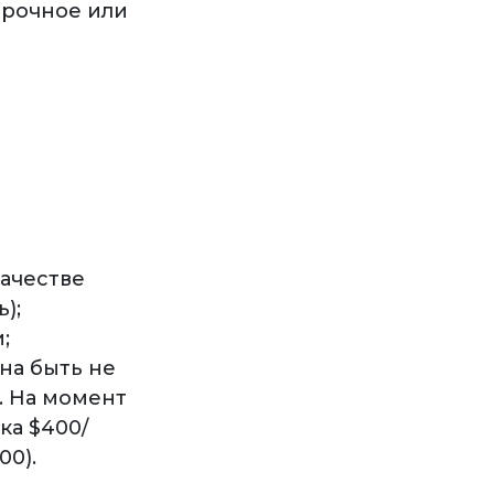
срочное или
качестве
);
;
на быть не
. На момент
ка $400/
00).