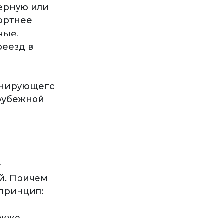
верную или
ортнее
ные.
реезд в
анирующего
арубежной
–
й. Причем
 принцип:
акже