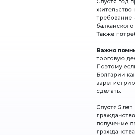
Спустя год 
жительство 
требование 
балканского 
Также потре
Важно помни
торговую де
Поэтому если
Болгарии ка
зарегистрир
сделать.
Спустя 5 ле
гражданство
получение па
гражданства