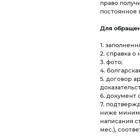
право получ
постоянное 
Для обращен
1. заполненн
2. справка о
3. фото;
4. болгарска
5. договор а
доказательст
6. документ 
7. подтверж
ниже минима
написания ст
мес.), соотв