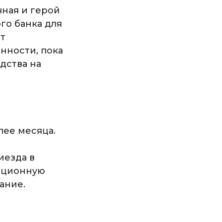
чная и герой
го банка для
т
нности, пока
дства на
лее месяца.
иезда в
ационную
ание.