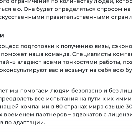
ого ограничения по количеству людей, кото
ться ею. Она будет определяться спросом на
 искусственными правительственными огран
ги
роцесс подготовки к получению визы, сэкон
 поможет наша команда. Специалисты комп
лайн» владеют всеми тонкостями работы, по
оконсультируют вас и возьмут на себя всю 
 лет мы помогаем людям безопасно и без ли
преодолеть все испытания на пути к их им
 нашей компании в 80 странах мира свыше 3
 временем партнеров – адвокатов с лиценз
в по адаптации.