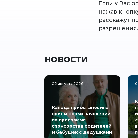
Если у Вас 
нажав кнопк
расскажут п
разрешения.
НОВОСТИ
02 августа 2026
0
К
Канада приостановила
п
прием новых заявлений
и
по программе
с
спонсорства родителей
в
и бабушек с дедушками
п