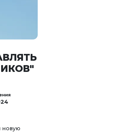
АВЛЯТЬ
НИКОВ"
ения
024
 новую