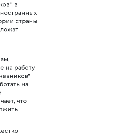
ов", в
 иностранных
тории страны
дложат
ам,
е на работу
очевников"
ботать на
и
чает, что
олжить
жестко