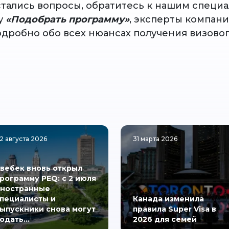
остались вопросы, обратитесь к нашим специ
у
«Подобрать программу»
, эксперты компан
одробно обо всех нюансах получения визово
2 августа 2026
31 марта 2026
вебек вновь открыл
рограмму PEQ: с 2 июля
ностранные
пециалисты и
Канада изменила
ыпускники снова могут
правила Super Visa в
одать…
2026 для семей