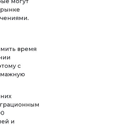
рые могут
 рынке
ичениями.
омить время
ании
этому с
бумажную
шних
миграционным
00
ией и