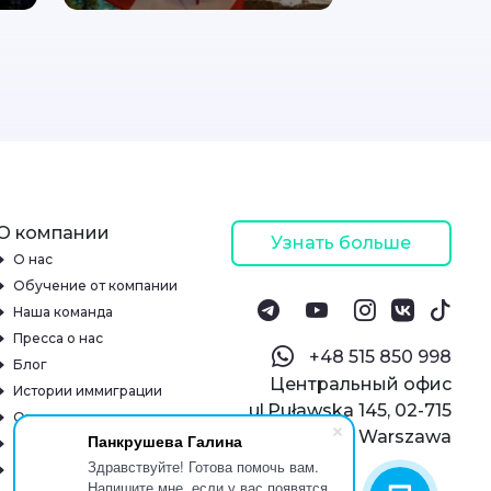
О компании
Узнать больше
О нас
Обучение от компании
Наша команда
Пресса о нас
‪+48 515 850 998‬
Блог
Центральный офис
Истории иммиграции
ul.Puławska 145, 02-715
Отзывы
Warszawa
Панкрушева Галина
Онлайн-школа
Здравствуйте! Готова помочь вам.
Реквизиты
Напишите мне, если у вас появятся