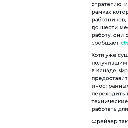
стратегию, 
рамках кото
работников,
до шести ме
работу, они 
сообщает
ct
Хотя уже су
получившим 
в Канаде, Ф
предоставит
иностранных
переходить н
технические
работать для
Фрейзер так