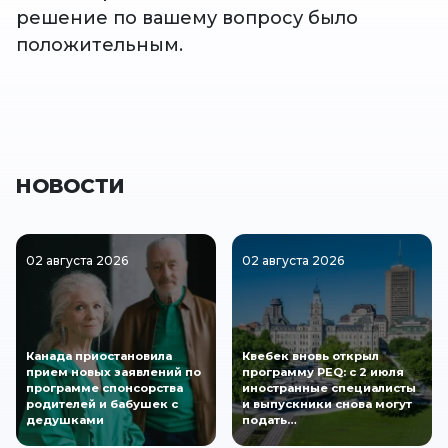
решение по вашему вопросу было
положительным.
НОВОСТИ
02 августа 2026
02 августа 2026
Канада приостановила
Квебек вновь открыл
прием новых заявлений по
программу PEQ: с 2 июля
программе спонсорства
иностранные специалисты
родителей и бабушек с
и выпускники снова могут
дедушками
подать…