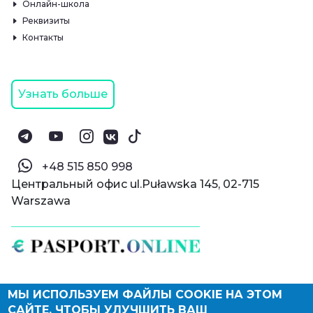
Онлайн-школа
Реквизиты
Контакты
Узнать больше
‪+48 515 850 998‬
Центральный офис ul.Puławska 145, 02-715
Warszawa
МЫ ИСПОЛЬЗУЕМ ФАЙЛЫ COOKIE НА ЭТОМ
© Паспорт Онлайн 2019—2026
САЙТЕ, ЧТОБЫ УЛУЧШИТЬ ВАШ
Политика конфиденциальности