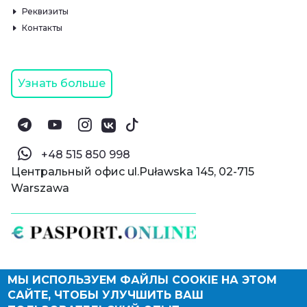
Реквизиты
Контакты
Узнать больше
‪+48 515 850 998‬
Центральный офис ul.Puławska 145, 02-715
Warszawa
МЫ ИСПОЛЬЗУЕМ ФАЙЛЫ COOKIE НА ЭТОМ
© Паспорт Онлайн 2019—2026
САЙТЕ, ЧТОБЫ УЛУЧШИТЬ ВАШ
Политика конфиденциальности