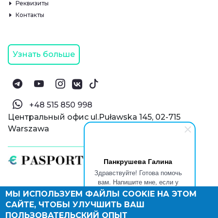
Реквизиты
Контакты
Узнать больше
‪+48 515 850 998‬
Центральный офис ul.Puławska 145, 02-715
Warszawa
Панкрушева Галина
Здравствуйте! Готова помочь
вам. Напишите мне, если у
вас появятся вопросы.
МЫ ИСПОЛЬЗУЕМ ФАЙЛЫ COOKIE НА ЭТОМ
© Паспорт Онлайн 2019—2026
САЙТЕ, ЧТОБЫ УЛУЧШИТЬ ВАШ
Политика конфиденциальности
Оферта и конфиденциальность:
РФ
(
eng
),
ПОЛЬЗОВАТЕЛЬСКИЙ ОПЫТ