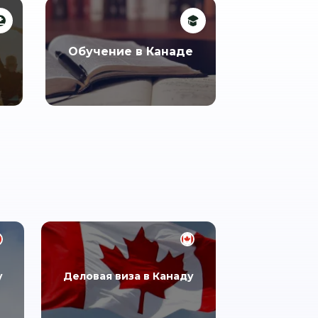
Обучение в Канаде
у
Деловая виза в Канаду