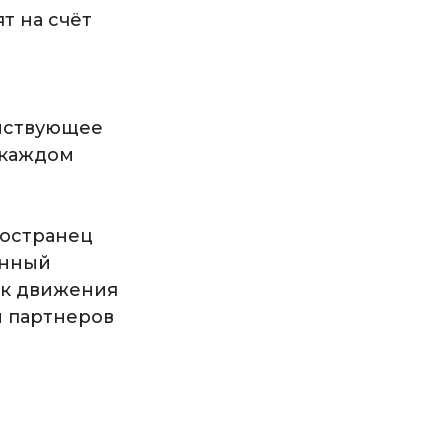
т на счёт
ействующее
 каждом
ностранец
анный
ск движения
и партнеров