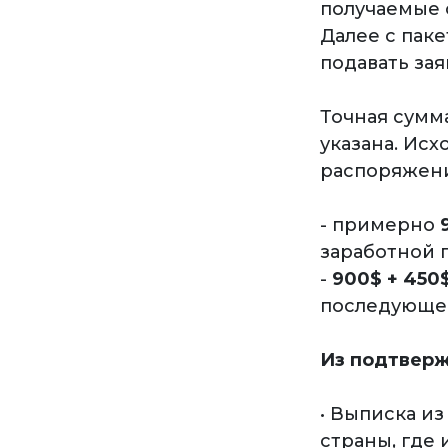
получаемые 
Далее с пак
подавать за
Точная сумм
указана. Ис
распоряжени
- примерно
заработной п
-
900$ + 450
последующег
Из подтверж
• Выписка и
страны, где