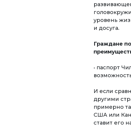
развивающей
головокружи
уровень жиз
и досуга.
Граждане по
преимуществ
• паспорт Ч
возможность
И если срав
другими стр
примерно та
США или Кан
ставит его н