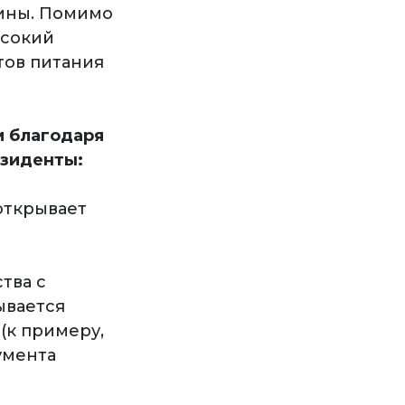
дины. Помимо
ысокий
тов питания
м благодаря
зиденты:
открывает
тва с
ывается
(к примеру,
умента