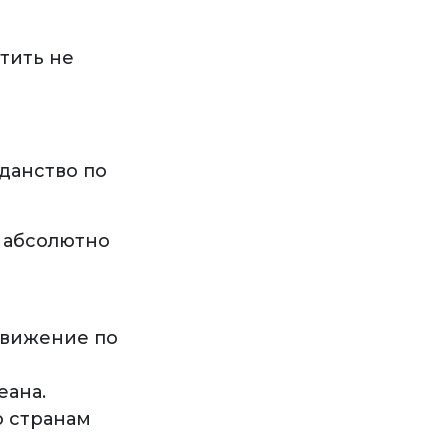
тить не
данство по
 абсолютно
движение по
еана.
о странам