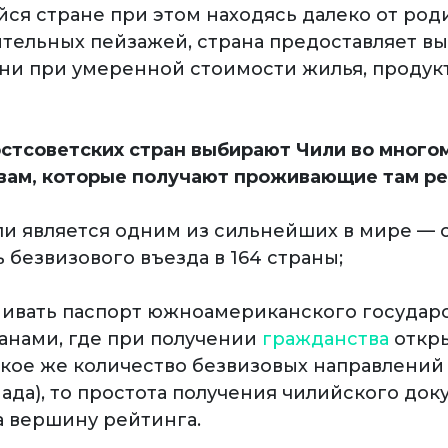
ся стране при этом находясь далеко от ро
тельных пейзажей, страна предоставляет в
ни при умеренной стоимости жилья, продук
стсоветских стран выбирают Чили во много
ам, которые получают проживающие там ре
или является одним из сильнейших в мире — 
 безвизового въезда в 164 страны;
нивать паспорт южноамериканского государс
анами, где при получении
гражданства
откр
кое же количество безвизовых направлений 
ада), то простота получения чилийского док
а вершину рейтинга.