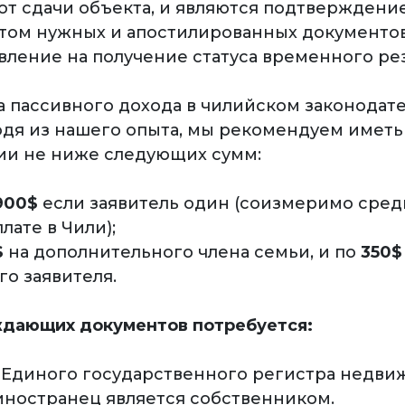
от сдачи объекта, и являются подтверждени
етом нужных и апостилированных документо
явление на получение статуса временного ре
а пассивного дохода в чилийском законодат
ходя из нашего опыта, мы рекомендуем иметь
и не ниже следующих сумм:
900$
если заявитель один (соизмеримо сре
лате в Чили);
$
на дополнительного члена семьи, и по
350$
о заявителя.
дающих документов потребуется:
з Единого государственного регистра недви
 иностранец является собственником.