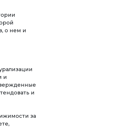
тории
торой
, о нем и
турализации
и и
дтвержденные
етендовать и
вижимости за
ете,