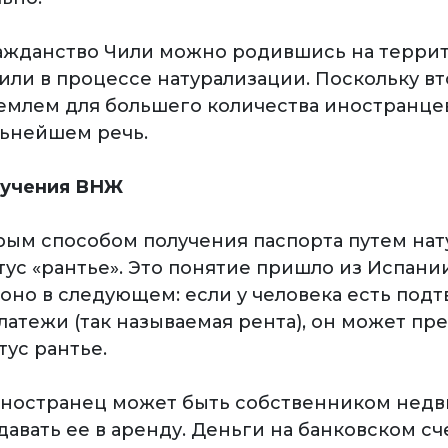
ажданство Чили можно родившись на терри
 или в процессе натурализации. Поскольку в
емлем для большего количества иностранцев
льнейшем речь.
лучения ВНЖ
ым способом получения паспорта путем на
тус «рантье». Это понятие пришло из Испани
 оно в следующем: если у человека есть по
латежи (так называемая рента), он может пр
тус рантье.
иностранец может быть собственником нед
авать ее в аренду. Деньги на банковском сч