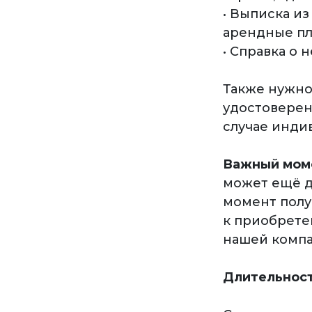
• Выписка из
арендные пл
• Справка о 
Также нужно
удостоверени
случае инди
Важный мом
может ещё д
момент полу
к приобрете
нашей компа
Длительнос