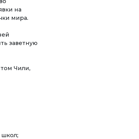
во
явки на
чки мира.
ней
ть заветную
том Чили,
 школ;