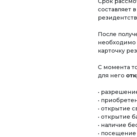
Срок рассмо
составляет в
резидентств
После получ
необходимо 
карточку ре
С момента т
для него
отк
• разрешени
• приобрете
• открытие с
• открытие б
• наличие б
• посещение