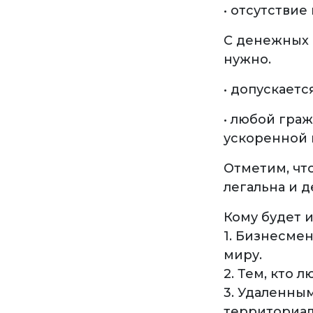
• отсутствие
С денежных с
нужно.
• допускаетс
• любой гра
ускоренной 
Отметим, чт
легальна и д
Кому будет 
1. Бизнесме
миру.
2. Тем, кто 
3. Удаленны
территориал