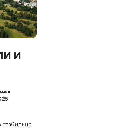
ЛИ И
ения
025
в стабильно