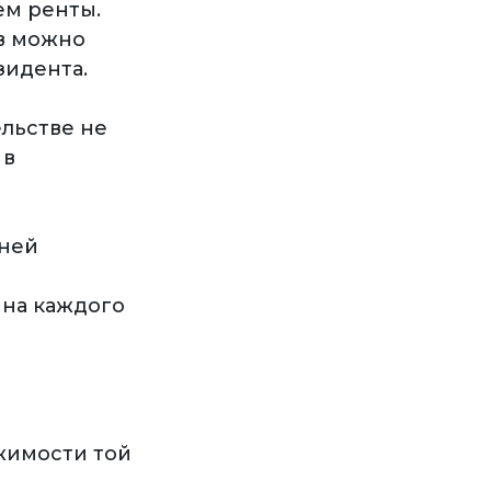
ем ренты.
в можно
зидента.
ельстве не
 в
дней
на каждого
жимости той