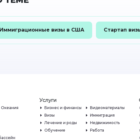
 ТЕМЕ
Иммиграционные визы в США
Стартап виз
Услуги
и Океания
Бизнес и финансы
Видеоматериалы
Визы
Иммиграция
Лечение и роды
Недвижимость
Обучение
Работа
бассейн