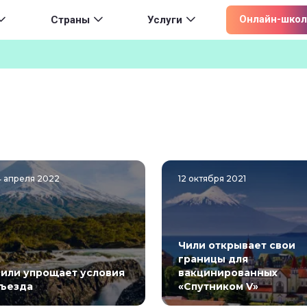
ion
Онлайн-школ
Страны
Услуги
4 апреля 2022
12 октября 2021
Чили открывает свои
границы для
или упрощает условия
вакцинированных
ъезда
«Спутником V»