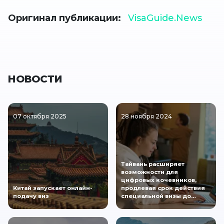
Оригинал публикации
VisaGuide.News
НОВОСТИ
07 октября 2025
28 ноября 2024
Тайвань расширяет
возможности для
цифровых кочевников,
Китай запускает онлайн-
продлевая срок действия
подачу виз
специальной визы до…