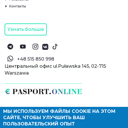
Контакты
Узнать больше
‪+48 515 850 998‬
Центральный офис ul.Puławska 145, 02-715
Warszawa
МЫ ИСПОЛЬЗУЕМ ФАЙЛЫ COOKIE НА ЭТОМ
© Паспорт Онлайн 2019—2026
САЙТЕ, ЧТОБЫ УЛУЧШИТЬ ВАШ
Политика конфиденциальности
Оферта и конфиденциальность:
РФ
(
eng
),
ПОЛЬЗОВАТЕЛЬСКИЙ ОПЫТ