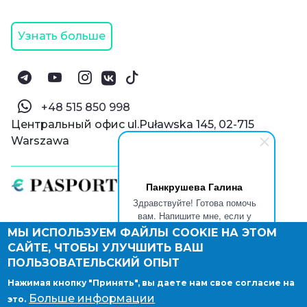
Узнать больше
‪+48 515 850 998‬
Центральный офис ul.Puławska 145, 02-715
Warszawa
Панкрушева Галина
Здравствуйте! Готова помочь
вам. Напишите мне, если у
вас появятся вопросы.
МЫ ИСПОЛЬЗУЕМ ФАЙЛЫ COOKIE НА ЭТОМ
© Паспорт Онлайн 2019—2026
САЙТЕ, ЧТОБЫ УЛУЧШИТЬ ВАШ
Политика конфиденциальности
Оферта и конфиденциальность:
РФ
(
eng
),
ПОЛЬЗОВАТЕЛЬСКИЙ ОПЫТ
Армения
(
eng
)
Нажимая кнопку "Принять", вы даете нам свое согласие на
Правовые документы
Больше информации
это.
Депонирование логотипа компании