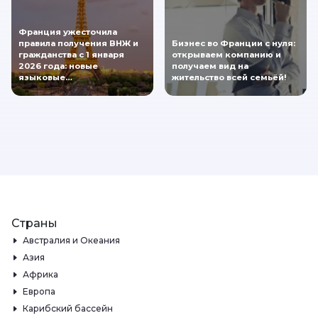
Франция ужесточила
правила получения ВНЖ и
Бизнес во Франции с нуля:
гражданства с 1 января
открываем компанию и
2026 года: новые
получаем вид на
языковые…
жительство всей семьёй!
Страны
Австралия и Океания
Азия
Африка
Европа
Карибский бассейн