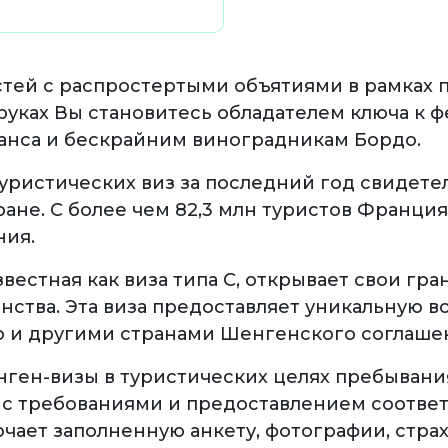
тей с распростертыми объятиями в рамках 
руках Вы становитесь обладателем ключа к 
анса и бескрайним виноградникам Бордо.
уристических виз за последний год свидете
ане. С более чем 82,3 млн туристов Франция
ния.
звестная как виза типа С, открывает свои гр
нства. Эта виза предоставляет уникальную 
о и другими странами Шенгенского соглаше
ен-визы в туристических целях пребывани
 с требованиями и предоставлением соотве
чает заполненную анкету, фотографии, стра