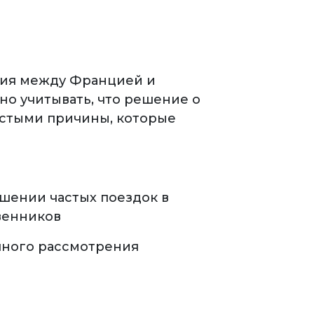
ния между Францией и
но учитывать, что решение о
астыми причины, которые
ршении частых поездок в
венников
чного рассмотрения