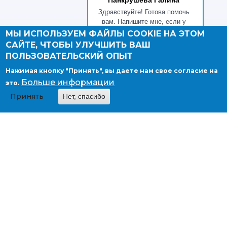
Здравствуйте! Готова помочь
вам. Напишите мне, если у
вас появятся вопросы.
МЫ ИСПОЛЬЗУЕМ ФАЙЛЫ COOKIE НА ЭТОМ
САЙТЕ, ЧТОБЫ УЛУЧШИТЬ ВАШ
ПОЛЬЗОВАТЕЛЬСКИЙ ОПЫТ
Нажимая кнопку "Принять", вы даете нам свое согласие на
Больше информации
это.
Принять
Нет, спасибо
Страны
Австралия и Океания
Азия
Африка
Европа
Карибский бассейн
Латинская Америка
Северная Америка
Услуги