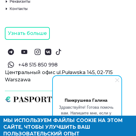
Реквизиты
Контакты
Узнать больше
‪+48 515 850 998‬
Центральный офис ul.Puławska 145, 02-715
Warszawa
Панкрушева Галина
Здравствуйте! Готова помочь
вам. Напишите мне, если у
вас появятся вопросы.
МЫ ИСПОЛЬЗУЕМ ФАЙЛЫ COOKIE НА ЭТОМ
© Паспорт Онлайн 2019—2026
САЙТЕ, ЧТОБЫ УЛУЧШИТЬ ВАШ
Политика конфиденциальности
Оферта и конфиденциальность:
РФ
(
eng
),
ПОЛЬЗОВАТЕЛЬСКИЙ ОПЫТ