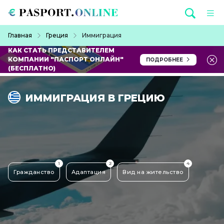
Перейти к основному содержанию
Строка навигации
Главная
Греция
Иммиграция
КАК СТАТЬ ПРЕДСТАВИТЕЛЕМ
КОМПАНИИ "ПАСПОРТ ОНЛАЙН"
ПОДРОБНЕЕ
(БЕСПЛАТНО)
ИММИГРАЦИЯ В ГРЕЦИЮ
1
2
4
Гражданство
Адаптация
Вид на жительство