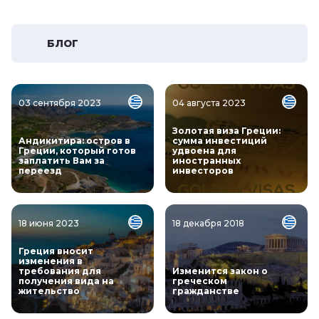
БЛОГ
03 сентября 2023
04 августа 2023
Золотая виза Греции:
Андикитира: остров в
сумма инвестиций
Греции, который готов
удвоена для
заплатить Вам за
иностранных
переезд
инвесторов
18 июня 2023
18 декабря 2018
Греция вносит
изменения в
требования для
Изменится закон о
получения вида на
греческом
жительство
гражданстве