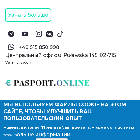
Узнать больше
‪+48 515 850 998‬
Центральный офис ul.Puławska 145, 02-715
Warszawa
МЫ ИСПОЛЬЗУЕМ ФАЙЛЫ COOKIE НА ЭТОМ
© Паспорт Онлайн 2019—2026
САЙТЕ, ЧТОБЫ УЛУЧШИТЬ ВАШ
Политика конфиденциальности
Оферта и конфиденциальность:
РФ
(
eng
),
ПОЛЬЗОВАТЕЛЬСКИЙ ОПЫТ
Армения
(
eng
)
Нажимая кнопку "Принять", вы даете нам свое согласие на
Правовые документы
Больше информации
это.
Депонирование логотипа компании