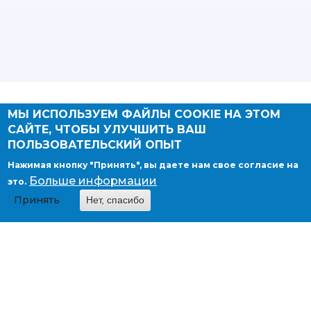
МЫ ИСПОЛЬЗУЕМ ФАЙЛЫ COOKIE НА ЭТОМ
Страны
САЙТЕ, ЧТОБЫ УЛУЧШИТЬ ВАШ
ПОЛЬЗОВАТЕЛЬСКИЙ ОПЫТ
Австралия и Океания
Азия
Нажимая кнопку "Принять", вы даете нам свое согласие на
Африка
Больше информации
это.
Европа
Принять
Нет, спасибо
Карибский бассейн
Латинская Америка
Северная Америка
Услуги