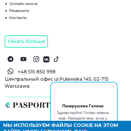
Онлайн-школа
Реквизиты
Контакты
Узнать больше
‪+48 515 850 998‬
Центральный офис ul.Puławska 145, 02-715
Warszawa
Панкрушева Галина
Здравствуйте! Готова помочь
вам. Напишите мне, если у
вас появятся вопросы.
МЫ ИСПОЛЬЗУЕМ ФАЙЛЫ COOKIE НА ЭТОМ
© Паспорт Онлайн 2019—2026