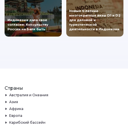
Новые 5-летние
многократные визы D1 и D2
Индонезия дала свое
для деловой и
согласие: Консульству
туристической
России на Бали быть
деятельности в Индонезии
Страны
Австралия и Океания
Азия
Африка
Европа
Карибский бассейн