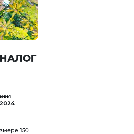
 НАЛОГ
ения
 2024
змере 150