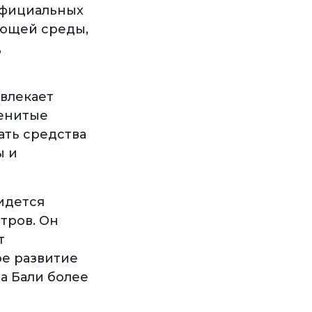
 официальных
ающей среды,
,
ивлекает
менитые
ать средства
ы и
идется
стров. Он
т
е развитие
а Бали более