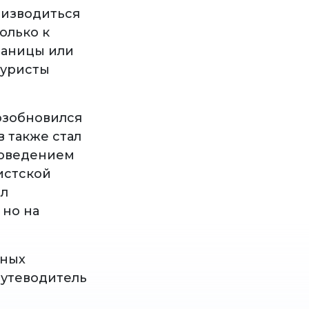
оизводиться
олько к
раницы или
туристы
озобновился
 также стал
поведением
истской
ал
 но на
бных
путеводитель