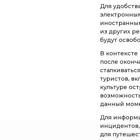
Для удобств
электронным
иностранным
из других р
будут освоб
В контексте
после оконч
сталкиватьс
туристов, вк
культуре ост
возможность
данный моме
Для информи
инцидентов,
для путешес