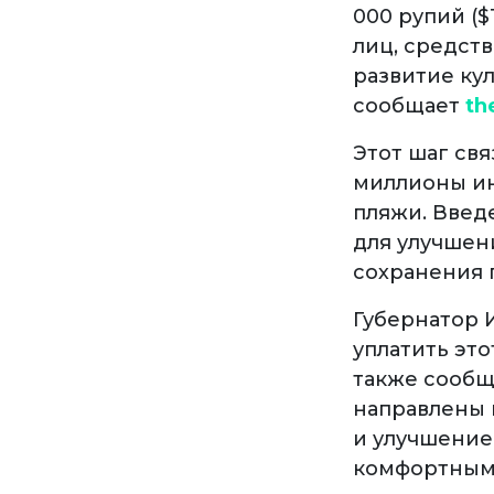
000 рупий (
лиц, средст
развитие ку
сообщает
th
Этот шаг свя
миллионы ин
пляжи. Введ
для улучшен
сохранения 
Губернатор И
уплатить это
также сообщи
направлены 
и улучшение
комфортным 