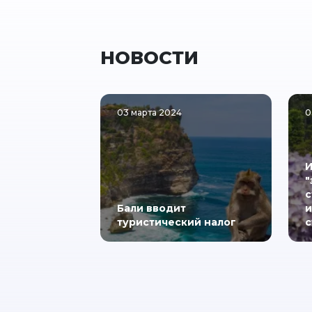
НОВОСТИ
03 марта 2024
0
И
"
с
Бали вводит
и
туристический налог
с