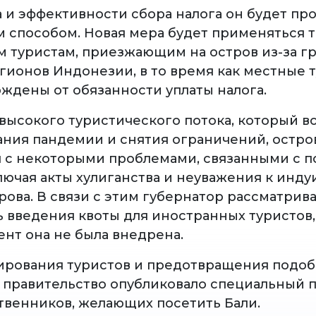
а и эффективности сбора налога он будет пр
 способом. Новая мера будет применяться т
 туристам, приезжающим на остров из-за г
егионов Индонезии, в то время как местные 
ождены от обязанности уплаты налога.
 высокого туристического потока, который в
ания пандемии и снятия ограничений, остров
я с некоторыми проблемами, связанными с 
лючая акты хулиганства и неуважения к инду
рова. В связи с этим губернатор рассматрив
 введения квоты для иностранных туристов,
нт она не была внедрена.
рования туристов и предотвращения подо
 правительство опубликовало специальный 
твенников, желающих посетить Бали.