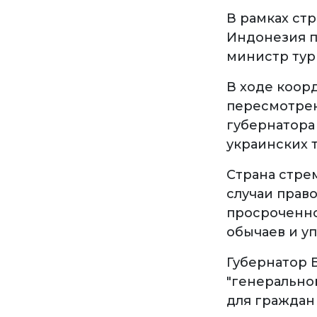
В рамках ст
Индонезия п
министр тур
В ходе коор
пересмотрен
губернатора
украинских 
Страна стре
случаи прав
просроченно
обычаев и у
Губернатор 
"генерально
для граждан