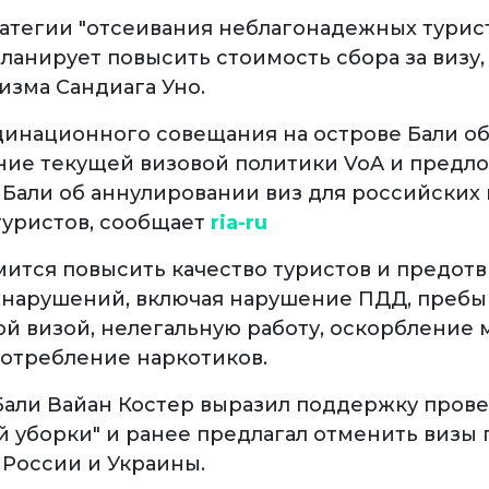
ратегии "отсеивания неблагонадежных турис
ланирует повысить стоимость сбора за визу,
изма Сандиага Уно.
динационного совещания на острове Бали о
ие текущей визовой политики VoA и предл
 Бали об аннулировании виз для российских 
туристов, сообщает
ria-ru
мится повысить качество туристов и предотв
онарушений, включая нарушение ПДД, пребы
й визой, нелегальную работу, оскорбление 
потребление наркотиков.
Бали Вайан Костер выразил поддержку пров
й уборки" и ранее предлагал отменить визы
 России и Украины.