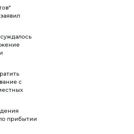
тов"
 заявил
бсуждалось
ожение
и
ратить
вание с
местных
едения
 по прибытии