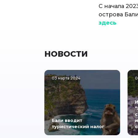
С начала 20
острова Бали
здесь
НОВОСТИ
03 марта 2024
0
И
"
с
Бали вводит
и
туристический налог
с