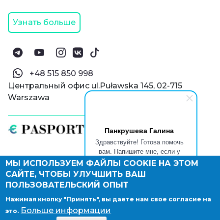
Узнать больше
‪+48 515 850 998‬
Центральный офис ul.Puławska 145, 02-715
Warszawa
Панкрушева Галина
Здравствуйте! Готова помочь
вам. Напишите мне, если у
вас появятся вопросы.
МЫ ИСПОЛЬЗУЕМ ФАЙЛЫ COOKIE НА ЭТОМ
© Паспорт Онлайн 2019—2026
САЙТЕ, ЧТОБЫ УЛУЧШИТЬ ВАШ
Политика конфиденциальности
Оферта и конфиденциальность:
РФ
(
eng
),
ПОЛЬЗОВАТЕЛЬСКИЙ ОПЫТ
Армения
(
eng
)
Нажимая кнопку "Принять", вы даете нам свое согласие на
Правовые документы
Больше информации
это.
Депонирование логотипа компании