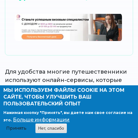
Для удобства многие путешественники
используют онлайн-сервисы, которые
позволяют самостоятельно подобрать
МЫ ИСПОЛЬЗУЕМ ФАЙЛЫ COOKIE НА ЭТОМ
подходящий вариант.
САЙТЕ, ЧТОБЫ УЛУЧШИТЬ ВАШ
ПОЛЬЗОВАТЕЛЬСКИЙ ОПЫТ
Поиск авиабилетов
.
Нажимая кнопку "Принять", вы даете нам свое согласие на
Бронирование отелей
.
Больше информации
это.
Оформление туристической
Принять
Нет, спасибо
страховки (российский сервис)
.