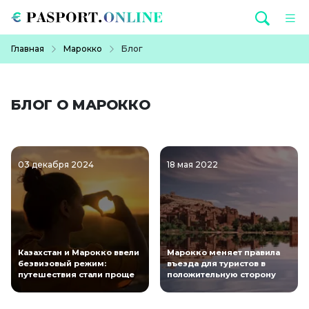
Перейти к основному содержанию
Строка навигации
Главная
Марокко
Блог
БЛОГ О МАРОККО
03 декабря 2024
18 мая 2022
Казахстан и Марокко ввели
Марокко меняет правила
безвизовый режим:
въезда для туристов в
путешествия стали проще
положительную сторону