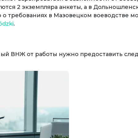
ются 2 экземпляра анкеты, а в Дольношленск
о требованиях в Мазовецком воеводстве м
ódzki
​.
ный ВНЖ от работы нужно предоставить сл