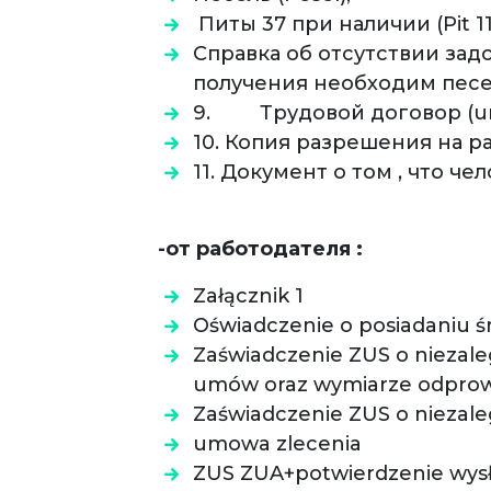
Питы 37 при наличии (Pit 11
Справка об отсутствии задо
получения необходим песел
9. Трудовой договор (umo
10. Копия разрешения на ра
11. Документ о том , что че
-от работодателя :
Załącznik 1
Oświadczenie o posiadaniu 
Zaświadczenie ZUS o niezaleg
umów oraz wymiarze odprowad
Zaświadczenie ZUS o niezal
umowa zlecenia
ZUS ZUA+potwierdzenie wysł