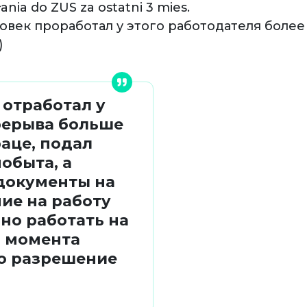
nia do ZUS za ostatni 3 mies.
овек проработал у этого работодателя более
)
 отработал у
рерыва больше
раце, подал
обыта, а
документы на
ие на работу
ьно работать на
о момента
о разрешение