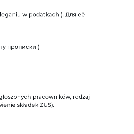
eganiu w podatkach ). Для её
сту прописки )
 zgłoszonych pracowników, rodzaj
ienie składek ZUS).