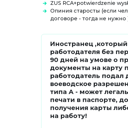
ZUS RCA+potwierdzenie wysła
Опиния старосты (если чел
договоре - тогда не нужно 
Иностранец ,который
работодателя без пе
90 дней на умове о п
документы на карту п
работодатель подал 
воеводское разрешен
типа А - может легал
печати в паспорте, д
получения карты либ
на работу!