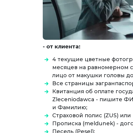
- от клиента:
4 текущие цветные фотогр
месяцев на равномерном с
лицо от макушки головы до
Все страницы загранпаспор
Квитанция об оплате госуд
Zleceniodawca - пишите ФИО
и Фамилию;
Страховой полис (ZUS) или
Прописка (meldunek) - дог
Песель (Pesel);