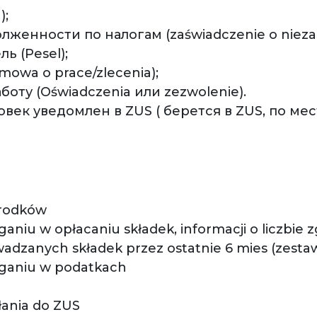
);
лженности по налогам (zaświadczenie o niezal
ь (Pesel);
wa o prace/zlecenia);
боту (Oświadczenia или zezwolenie).
ловек уведомлен в ZUS ( берется в ZUS, по ме
środków
aniu w opłacaniu składek, informacji o liczbie
zanych składek przez ostatnie 6 mies (zestaw
eganiu w podatkach
ania do ZUS