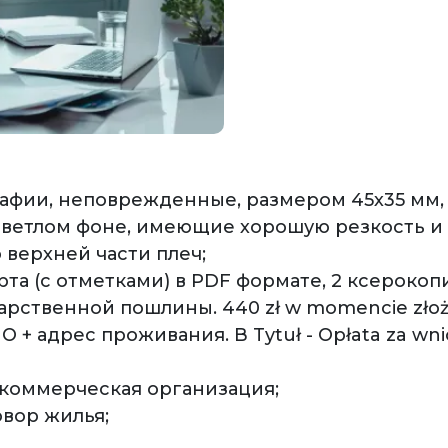
афии, неповрежденные, размером 45х35 мм,
ветлом фоне, имеющие хорошую резкость и ч
 верхней части плеч;
та (с отметками) в PDF формате, 2 ксерокоп
арственной пошлины. 440 zł w momencie złoże
 + адрес проживания. В Tytuł - Opłata za wni
 коммерческая организация;
овор жилья;