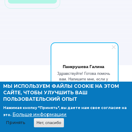
Панкрушева Галина
Здравствуйте! Готова помочь
вам. Напишите мне, если у
вас появятся вопросы.
Страны
МЫ ИСПОЛЬЗУЕМ ФАЙЛЫ COOKIE НА ЭТОМ
САЙТЕ, ЧТОБЫ УЛУЧШИТЬ ВАШ
Австралия и Океания
ПОЛЬЗОВАТЕЛЬСКИЙ ОПЫТ
Азия
Африка
Нажимая кнопку "Принять", вы даете нам свое согласие на
Европа
Больше информации
это.
Карибский бассейн
Принять
Нет, спасибо
Латинская Америка