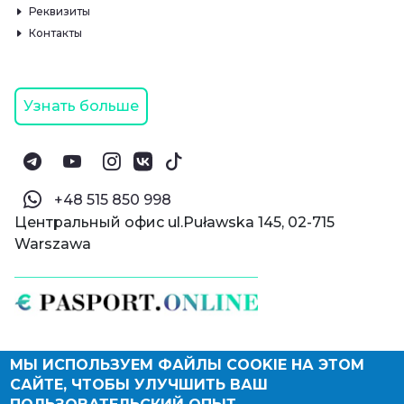
Реквизиты
Контакты
Узнать больше
‪+48 515 850 998‬
Центральный офис ul.Puławska 145, 02-715
Warszawa
МЫ ИСПОЛЬЗУЕМ ФАЙЛЫ COOKIE НА ЭТОМ
© Паспорт Онлайн 2019—2026
САЙТЕ, ЧТОБЫ УЛУЧШИТЬ ВАШ
Политика конфиденциальности
Оферта и конфиденциальность:
РФ
(
eng
),