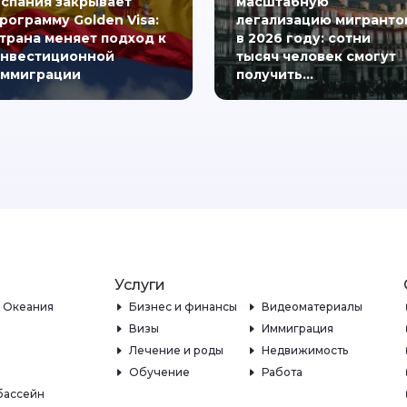
спания закрывает
масштабную
рограмму Golden Visa:
легализацию мигранто
трана меняет подход к
в 2026 году: сотни
нвестиционной
тысяч человек смогут
ммиграции
получить…
Услуги
и Океания
Бизнес и финансы
Видеоматериалы
Визы
Иммиграция
Лечение и роды
Недвижимость
Обучение
Работа
бассейн