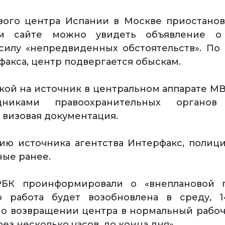
вого центра Испании в Москве приостанов
ом сайте можно увидеть объявление о
силу «непредвиденных обстоятельств». П
факса, центр подвергается обыскам.
лкой на источник в центральном аппарате МВ
дниками правоохранительных органо
 визовая документация.
ю источника агентства Интерфакс, полиц
ные ранее.
БК проинформировали о «внеплановой 
то работа будет возобновлена в среду, 1
 - о возвращении центра в нормальный рабо
рез несколько часов, до конца дня».