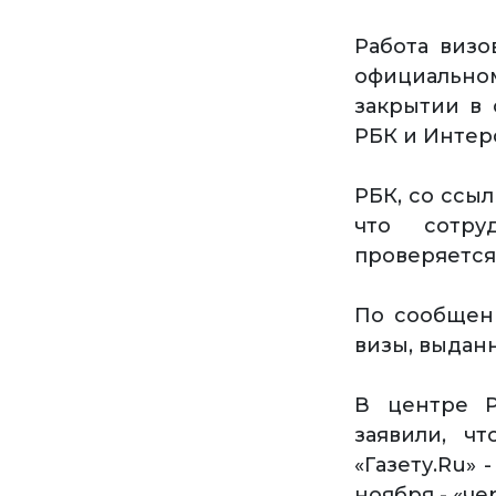
Работа визо
официальн
закрытии в 
РБК и Интер
РБК, со ссы
что сотру
проверяется
По сообщени
визы, выдан
В центре Р
заявили, ч
«Газету.Ru»
ноября - «че