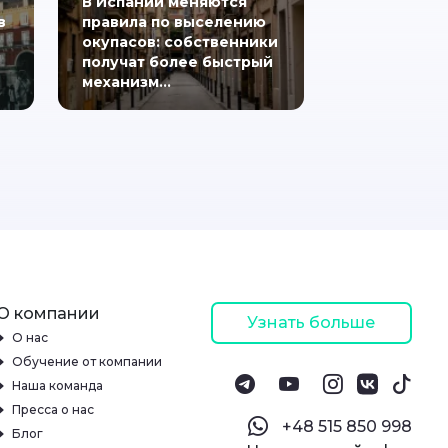
В Испании меняются
в
правила по выселению
окупасов: собственники
получат более быстрый
механизм…
О компании
Узнать больше
О нас
Обучение от компании
Наша команда
Пресса о нас
‪+48 515 850 998‬
Блог