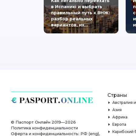
Как легально переехать
И
в Испанию и выбрать
п
правильный путь к ВНЖ:
с
разбор реальных
и
вариантов, их…
и
Страны
Австралия 
Азия
Африка
© Паспорт Онлайн 2019—2026
Европа
Политика конфиденциальности
Карибский 
Оферта и конфиденциальность:
РФ
(
eng
),