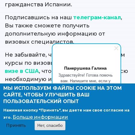
гражданства Испании.
Подписавшись на наш
телеграм-канал
,
Вы также сможете получить
дополнительную информацию от
визовых специалистов.
Не забывайте, что мы также предлагаем
курсы по визовым вопросам и
курс по
Панкрушева Галина
визе в США
, чтобы предоставить вам всю
Здравствуйте! Готова помочь
необходимую информацию и
вам. Напишите мне, если у
вас появятся вопросы.
подготовить вас к успешному
МЫ ИСПОЛЬЗУЕМ ФАЙЛЫ COOKIE НА ЭТОМ
САЙТЕ, ЧТОБЫ УЛУЧШИТЬ ВАШ
оформлению визы.
ПОЛЬЗОВАТЕЛЬСКИЙ ОПЫТ
Нажимая кнопку "Принять", вы даете нам свое согласие на
Больше информации
это.
НОВОСТИ
Принять
Нет, спасибо