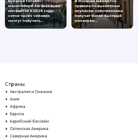
Испания готовит
В Испании меняются
масштабную легализацию
правила по выселению
мигрантов в 2026 году:
окупасов: собственники
сотни тысяч человек
получат более быстрый
смогут получить…
механизм…
Страны
Австралия и Океания
Азия
Африка
Европа
Карибский бассейн
Латинская Америка
Северная Америка