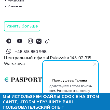
Реквизиты
Контакты
Узнать больше
‪+48 515 850 998‬
Центральный офис ul.Puławska 145, 02-715
Warszawa
Панкрушева Галина
Здравствуйте! Готова помочь
вам. Напишите мне, если у
вас появятся вопросы.
МЫ ИСПОЛЬЗУЕМ ФАЙЛЫ COOKIE НА ЭТОМ
© Паспорт Онлайн 2019—2026
САЙТЕ, ЧТОБЫ УЛУЧШИТЬ ВАШ
Политика конфиденциальности
Оферта и конфиденциальность:
РФ
(
eng
),
ПОЛЬЗОВАТЕЛЬСКИЙ ОПЫТ