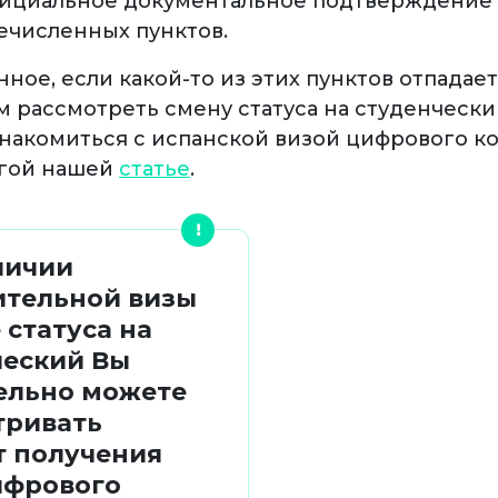
ициальное документальное подтверждение
численных пунктов.
ное, если какой-то из этих пунктов отпадает
 рассмотреть смену статуса на студенчески
накомиться с испанской визой цифрового к
угой нашей
статье
.
личии
ительной визы
 статуса на
ческий Вы
ельно можете
тривать
т получения
ифрового