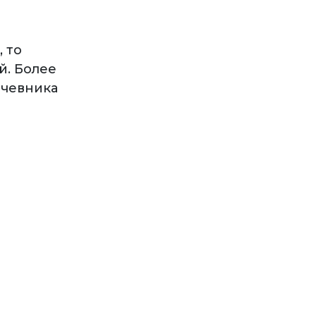
, то
й. Более
очевника