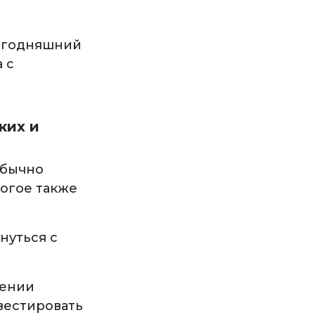
сегодняшний
 с
ких и
обычно
огое также
нуться с
рении
вестировать