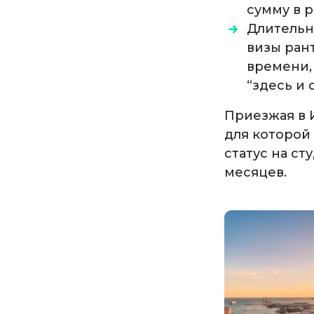
сумму в р
Длительн
визы ран
времени, 
“здесь и 
Приезжая в 
для которой
статус на ст
месяцев.