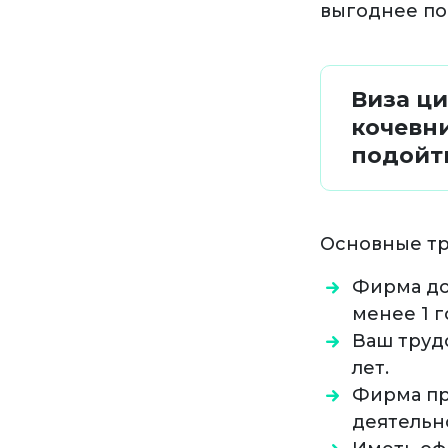
выгоднее по
Виза ц
кочевн
подойт
Основные тр
Фирма до
менее 1 г
Ваш труд
лет.
Фирма пр
деятельн