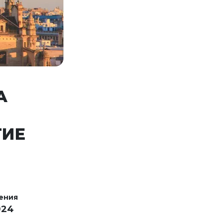
А
ТИЕ
ения
024