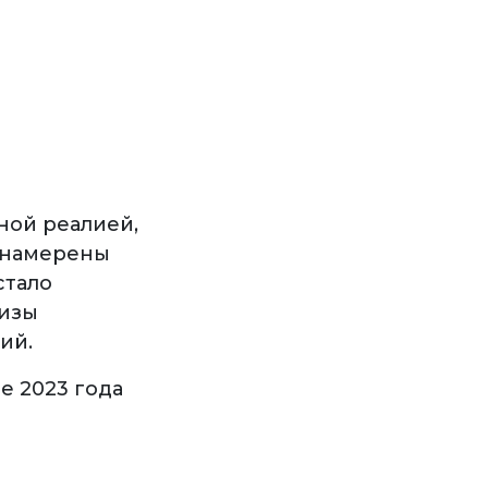
ной реалией,
 намерены
стало
визы
ий.
е 2023 года