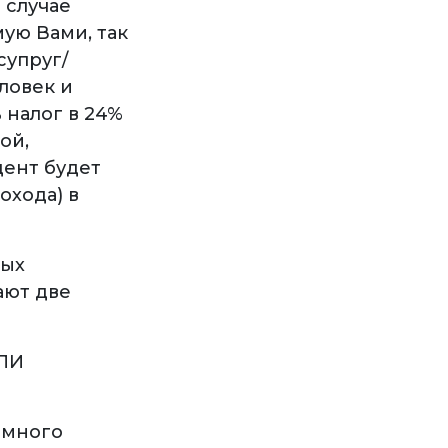
 случае
ую Вами, так
супруг/
еловек и
 налог в 24%
ой,
цент будет
охода) в
ных
ают две
ИЛИ
намного