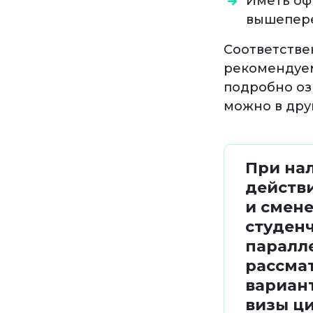
Иметь оф
вышепере
Соответствен
рекомендуем
подробно оз
можно в др
При на
действ
и смене
студен
паралл
рассма
вариан
визы ц