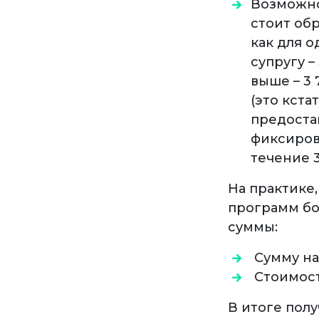
Возможно
стоит обр
как для о
супругу –
выше – 3 
(это кста
предоста
фиксиров
течение 3
На практике
программ бо
суммы:
Сумму на
Стоимост
В итоге полу