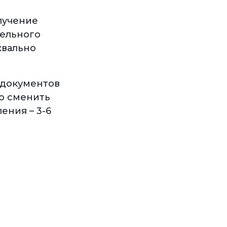
лучение
тельного
квально
 документов
ко сменить
ения – 3-6