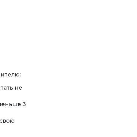
вителю:
тать не
меньше 3
 свою