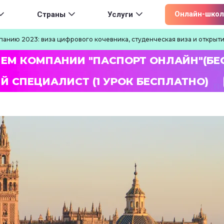
ion
Онлайн-школ
Страны
Услуги
панию 2023: виза цифрового кочевника, студенческая виза и откры
ЛЕМ КОМПАНИИ "ПАСПОРТ ОНЛАЙН"(БЕ
Й СПЕЦИАЛИСТ (1 УРОК БЕСПЛАТНО)