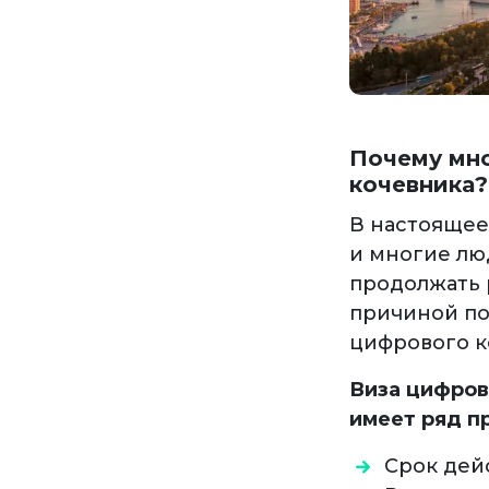
Почему мно
кочевника?
В настоящее
и многие лю
продолжать р
причиной по
цифрового ко
Виза цифров
имеет ряд п
Срок дейс