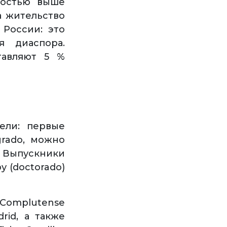
мостью выше
а жительство
 России: это
я диаспора.
тавляют 5 %
ели: первые
grado, можно
 Выпускники
 (doctorado)
 Complutense
rid, а также