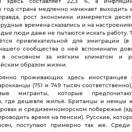
ы здесь составляет 22,3 %, а инфляц
 год страна медленно начинает выходить 
правда, рост экономики измеряется деся
Трудные времена сказались и на настроениях
дые люди даже не пытаются искать работу. 
аётся привлекательной для эмиграции (в
нашего сообщества о ней вспоминали дово
 в основном за мягким климатом и р
йским образом жизни.
оянно проживающих здесь иностранцев 
рокканцы (751 и 749 тысяч соответственно)
вые мигранты, которые предпочитаю
, где дешевле жильё. Британцы и немцы ж
тровах и средиземноморском побережье (з
проводить время на пенсии). Русские, котор
ысяч, поступают примерно так же. Среди