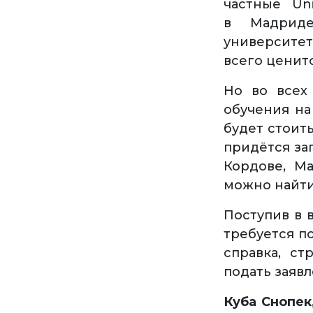
частные Uni
в Мадриде
университет
всего ценится
Но во всех
обучения на
будет стоить
придётся зап
Кордове, М
можно найти
Поступив в в
требуется п
справка, ст
подать заяв
Куба Снопек