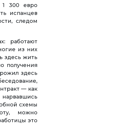
 1 300 евро
сть испанцев
сти, следом
х: работают
ногие из них
ь здесь жить
во получения
прожил здесь
седование,
нтракт — как
 нарвавшись
добной схемы
оту, можно
работицы это