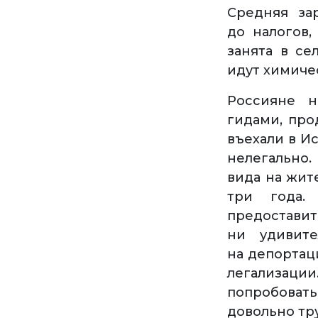
Средняя за
до налогов,
занята в с
идут химиче
Россияне н
гидами, про
въехали в И
нелегально.
вида на жит
три года.
предоставит
ни удивите
на депортац
легализац
попробовать 
довольно тр