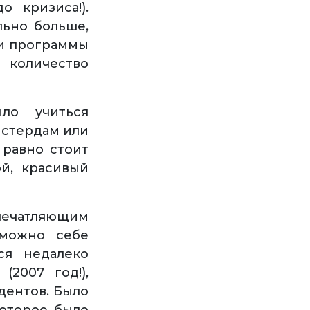
о кризиса!).
льно больше,
ки программы
количество
ло учиться
Амстердам или
 равно стоит
ой, красивый
впечатляющим
 можно себе
ся недалеко
2007 год!),
дентов. Было