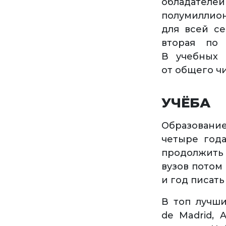
обладателе
полумиллион
для всей се
вторая по 
В учебных 
от общего ч
УЧЁБА
Образовани
четыре года
продолжить
вузов потом
и год писат
В топ лучши
de Madrid, 