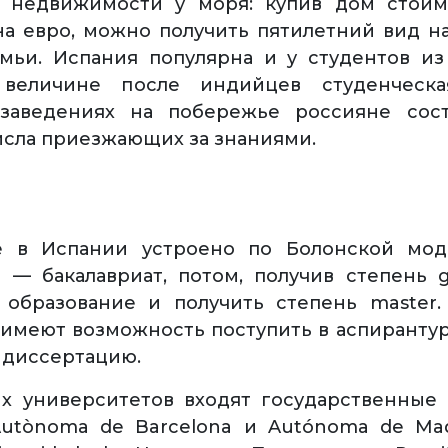
й недвижимости у моря: купив дом стои
а евро, можно получить пятилетний вид н
мьи. Испания популярна и у студентов из
величине после индийцев студенческа
заведениях на побережье россияне сос
исла приезжающих за знаниями.
е в Испании устроено по Болонской мод
 — бакалавриат, потом, получив степень 
 образование и получить степень master.
 имеют возможность поступить в аспирантуру
ь диссертацию.
х университетов входят государственные
Autònoma de Barcelona и Autónoma de Mad