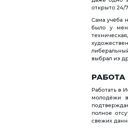
даже одно з
открыто 24/
Сама учёба н
было у мен
техническ
художеств
либеральны
выбрал из др
РАБОТА
Работать в И
молодёжи в
подтверждаю
полное отсу
свежих данн