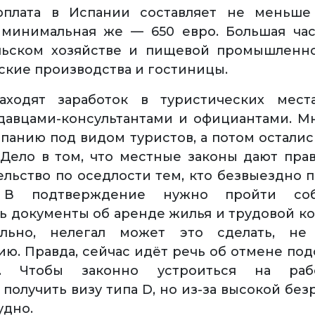
рплата в Испании составляет не меньше
 минимальная же — 650 евро. Большая ча
ельском хозяйстве и пищевой промышленно
ские производства и гостиницы.
аходят заработок в туристических места
давцами-консультантами и официантами. М
спанию под видом туристов, а потом осталис
 Дело в том, что местные законы дают пра
ельство по оседлости тем, кто безвыездно 
 В подтверждение нужно пройти собе
ь документы об аренде жилья и трудовой ко
льно, нелегал может это сделать, не
ию. Правда, сейчас идёт речь об отмене по
ии. Чтобы законно устроиться на раб
получить визу типа D, но из-за высокой без
удно.