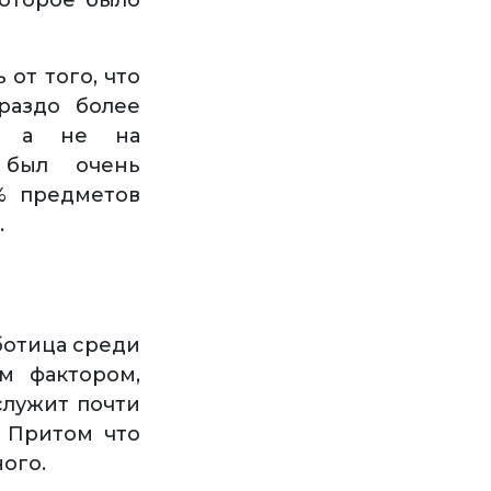
которое было
 от того, что
раздо более
о, а не на
 был очень
% предметов
.
ботица среди
м фактором,
служит почти
. Притом что
ого.