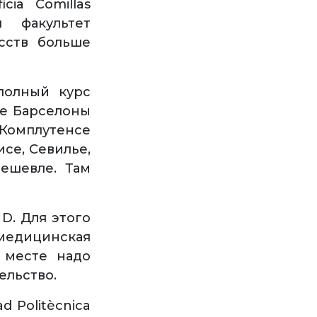
cia Comillas
 факультет
усств больше
полный курс
те Барселоны
 Комплутенсе
исе, Севилье,
ешевле. Там
D. Для этого
 медицинская
а месте надо
ельство.
d Politècnica