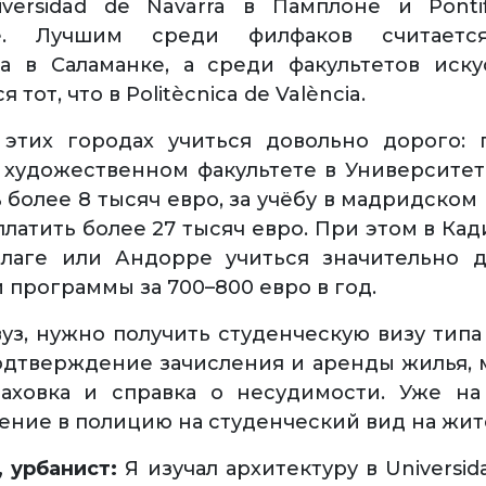
versidad de Navarra в Памплоне и Pontifi
. Лучшим среди филфаков считается
а в Саламанке, а среди факультетов иск
 тот, что в Politècnica de València.
 этих городах учиться довольно дорого: 
 художественном факультете в Университе
 более 8 тысяч евро, за учёбу в мадридском
латить более 27 тысяч евро. При этом в Кад
алаге или Андорре учиться значительно д
 программы за 700–800 евро в год.
уз, нужно получить студенческую визу типа 
одтверждение зачисления и аренды жилья,
раховка и справка о несудимости. Уже н
ление в полицию на студенческий вид на жит
, урбанист:
Я изучал архитектуру в Universida