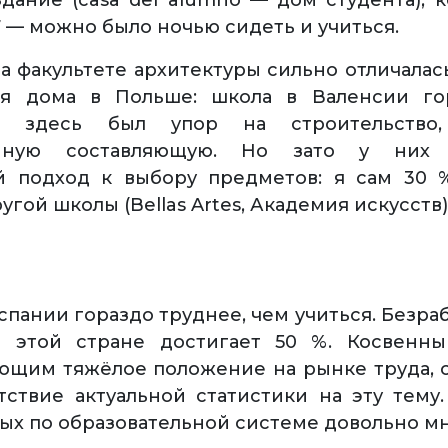
дание (casa del alumno — дом студента), 
7 — можно было ночью сидеть и учиться.
а факультете архитектуры сильно отличалась
я дома в Польше: школа в Валенсии го
ая, здесь был упор на строительств
енную составляющую. Но зато у них
й подход к выбору предметов: я сам 30 
угой школы (Bellas Artes, Академия искусств)
спании гораздо труднее, чем учиться. Безра
 этой стране достигает 50 %. Косвенны
щим тяжёлое положение на рынке труда, 
тствие актуальной статистики на эту тему
ых по образовательной системе довольно мн