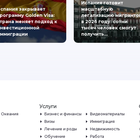
Испания готовит
спания закрывает
масштабную
рограмму Golden Visa:
легализацию мигранто
трана меняет подход к
в 2026 году: сотни
нвестиционной
тысяч человек смогут
ммиграции
получить…
Услуги
и Океания
Бизнес и финансы
Видеоматериалы
Визы
Иммиграция
Лечение и роды
Недвижимость
Обучение
Работа