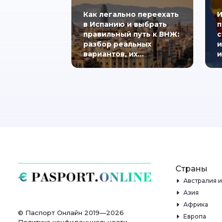
Как легально переехать
И
в Испанию и выбрать
п
правильный путь к ВНЖ:
с
разбор реальных
и
вариантов, их…
и
Страны
Австралия 
Азия
Африка
© Паспорт Онлайн 2019—2026
Европа