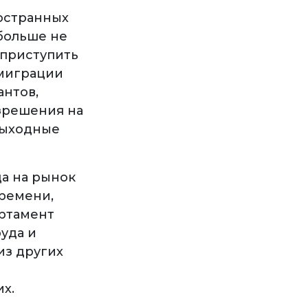
остранных
 больше не
 приступить
 миграции
антов,
азрешения на
выходные
да на рынок
времени,
артамент
уда и
из других
в
х.