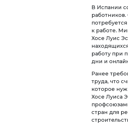
В Испании с
работников.
потребуется
к работе. М
Хосе Луис Э
находящихся
работу при 
дни и онлай
Ранее требо
труда, что 
которое нуж
Хосе Луиса 
профсоюзами
стран для р
строительств