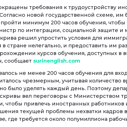
окращены требования к трудоустройству ин
 Согласно новой государственной схеме, им
 пройти минимум 200 часов обучения, чтобы
инистр по интеграции, социальной защите и
скрива решил упростить условия для иммигр
 в стране нелегально, и предоставить им р
прохождении курсов обучения, доступных в 
н, сообщает
surinenglish.com
валось не менее 200 часов обучения для вхо
считалось чрезмерным, учитывая количество 
но было уделять каждый день. Поэтому деп
Эскривы вел переговоры с Министерством тр
, чтобы привлечь иностранных работников 
ешения текущей проблемы нехватки кадров 
е, где требуется около полумиллиона рабочи