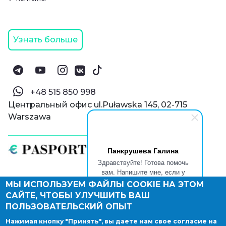
Узнать больше
‪+48 515 850 998‬
Центральный офис ul.Puławska 145, 02-715
Warszawa
Панкрушева Галина
Здравствуйте! Готова помочь
вам. Напишите мне, если у
вас появятся вопросы.
МЫ ИСПОЛЬЗУЕМ ФАЙЛЫ COOKIE НА ЭТОМ
© Паспорт Онлайн 2019—2026
САЙТЕ, ЧТОБЫ УЛУЧШИТЬ ВАШ
Политика конфиденциальности
Оферта и конфиденциальность:
РФ
(
eng
),
ПОЛЬЗОВАТЕЛЬСКИЙ ОПЫТ
Армения
(
eng
)
Нажимая кнопку "Принять", вы даете нам свое согласие на
Правовые документы