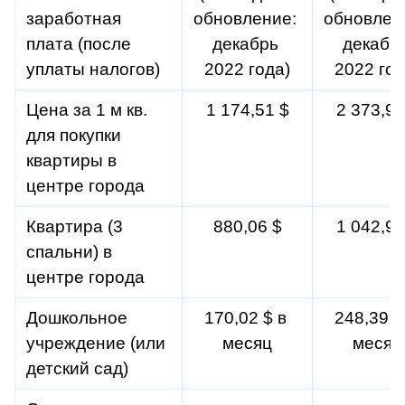
заработная 
обновление: 
обновлени
плата (после 
декабрь 
декабрь
уплаты налогов)
2022 года)
2022 год
Цена за 1 м кв. 
1 174,51 $
2 373,92
для покупки 
квартиры в 
центре города
Квартира (3 
880,06 $
1 042,93
спальни) в 
центре города
Дошкольное 
170,02 $ в 
248,39 $ 
учреждение (или 
месяц
месяц
детский сад)