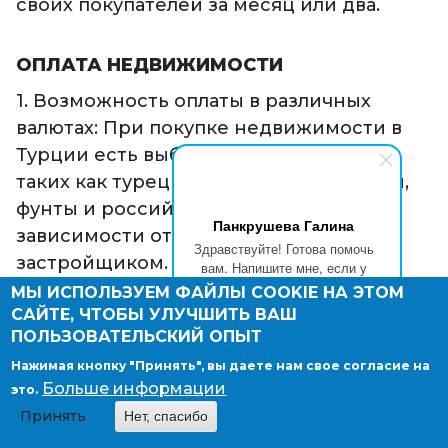
своих покупателей за месяц или два.
ОПЛАТА НЕДВИЖИМОСТИ
1. Возможность оплаты в различных
валютах: При покупке недвижимости в
Турции есть выбор валюты для оплаты,
таких как турецкая лира, евро, доллары,
фунты и российские рубли, в
Панкрушева Галина
зависимости от соглашения с
Здравствуйте! Готова помочь
застройщиком.
вам. Напишите мне, если у
вас появятся вопросы.
2. Указание цен в различных регионах: В
МЫ ИСПОЛЬЗУЕМ ФАЙЛЫ COOKIE НА ЭТОМ
САЙТЕ, ЧТОБЫ УЛУЧШИТЬ ВАШ
Стамбуле цены обычно выражаются в
ПОЛЬЗОВАТЕЛЬСКИЙ ОПЫТ
долларах, тогда как на побережье
Нажимая кнопку "Принять", вы даете нам свое согласие на
предпочтительна евро.
Больше информации
это.
3. Выбор удобной валюты в договоре:
Принять
Нет, спасибо
Согласно договоренности с продавцом,