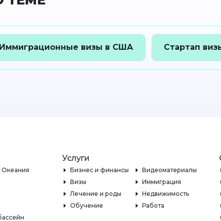
 ТЕМЕ
Иммиграционные визы в США
Стартап виз
Услуги
и Океания
Бизнес и финансы
Видеоматериалы
Визы
Иммиграция
Лечение и роды
Недвижимость
Обучение
Работа
бассейн