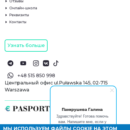
Отзывы
Онлайн-школа
Реквизиты
Контакты
Узнать больше
‪+48 515 850 998‬
Центральный офис ul.Puławska 145, 02-715
Warszawa
Панкрушева Галина
Здравствуйте! Готова помочь
вам. Напишите мне, если у
вас появятся вопросы.
МЫ ИСПОЛЬЗУЕМ ФАЙЛЫ COOKIE НА ЭТОМ
© Паспорт Онлайн 2019—2026